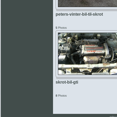
peters-vinter-bil-til-skrot
5
Photos
skrot-bil-gti
8
Photos
mitsu