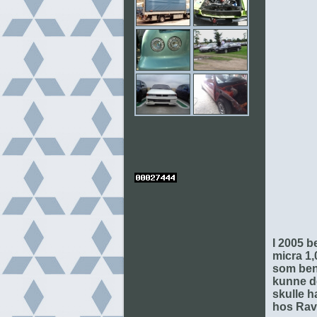
I 2005 b
micra 1,
som benz
kunne de
skulle h
hos Rav