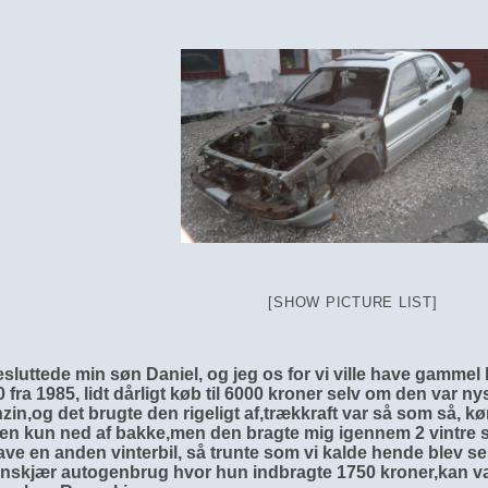
[SHOW PICTURE LIST]
esluttede min søn Daniel, og jeg os for vi ville have gamme
0 fra 1985, lidt dårligt køb til 6000 kroner selv om den var n
in,og det brugte den rigeligt af,trækkraft var så som så, kø
n kun ned af bakke,men den bragte mig igennem 2 vintre så
ave en anden vinterbil, så trunte som vi kalde hende blev sen
nskjær autogenbrug hvor hun indbragte 1750 kroner,kan væ