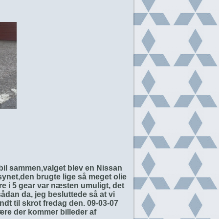
l bil sammen,valget blev en Nissan
ysynet,den brugte lige så meget olie
re i 5 gear var næsten umuligt, det
dan da, jeg besluttede så at vi
dt til skrot fredag den. 09-03-07
re der kommer billeder af