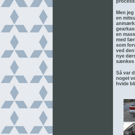
process
Men jeg 
en mitsu
anmærkni
gearkass
en masse
med færg
som forv
ved den?
nye dørs
sænkes 
Så var d
noget ve
hvide bl