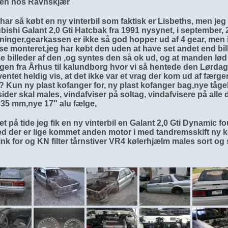
en hos Ravnskjær
har så købt en ny vinterbil som faktisk er Lisbeths, men jeg
bishi Galant 2,0 Gti Hatcbak fra 1991 nysynet, i september,
nger,gearkassen er ikke så god hopper ud af 4 gear, men i 
e monteret,jeg har købt den uden at have set andet end bill
 billeder af den ,og syntes den så ok ud, og at manden lød
en fra Århus til kalundborg hvor vi så hentede den Lørdag 
entet heldig vis, at det ikke var et vrag der kom ud af færge
 Kun ny plast kofanger for, ny plast kofanger bag,nye tåge
ider skal males, vindafviser på soltag, vindafvisere på alle 
35 mm,nye 17″ alu fælge,
et på tide jeg fik en ny vinterbil en Galant 2,0 Gti Dynamic f
d der er lige kommet anden motor i med tandremsskift ny k
ink for og KN filter tårnstiver VR4 kølerhjælm males sort og