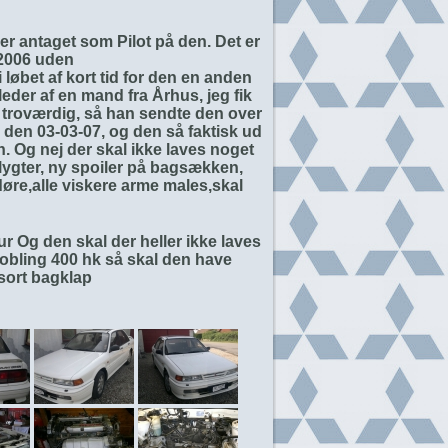
 er antaget som Pilot på den. Det er
 2006 uden
løbet af kort tid for den en anden
eder af en mand fra Århus, jeg fik
 troværdig, så han sendte den over
den 03-03-07, og den så faktisk ud
n. Og nej der skal ikke laves noget
lygter, ny spoiler på bagsækken,
døre,alle viskere arme males,skal
our Og den skal der heller ikke laves
obling 400 hk så skal den have
 sort bagklap